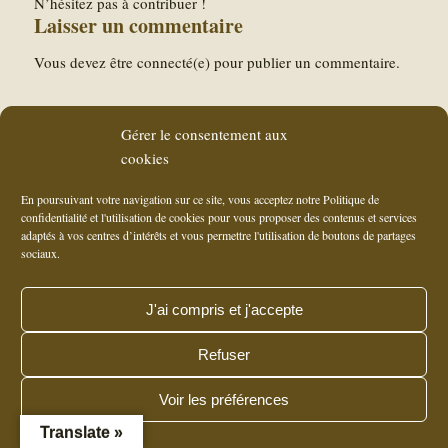
N’hésitez pas à contribuer !
Laisser un commentaire
Vous devez être connecté(e) pour publier un commentaire.
Gérer le consentement aux
cookies
Site by l'
Agence ARTWYS à Lyon (69006)
© Copyright - Domaine de Bonserine
- 2, chemin de la Viallière - Verenay - 69420 Ampuis - Tel. : +33 (0)4 74 56 14
En poursuivant votre navigation sur ce site, vous acceptez notre Politique de
27 - Fax : +33 (0)4 74 56 18 13 -
Nous envoyer un courriel
confidentialité et l'utilisation de cookies pour vous proposer des contenus et services
adaptés à vos centres d’intérêts et vous permettre l'utilisation de boutons de partages
sociaux.
J'ai compris et j'accepte
Refuser
Voir les préférences
Translate »