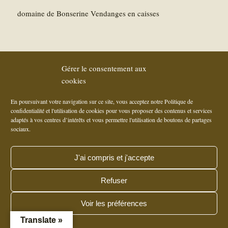
domaine de Bonserine Vendanges en caisses
Site by l'
Agence ARTWYS à Lyon (69006)
© Copyright - Domaine de Bonserine
Gérer le consentement aux
- 2, chemin de la Viallière - Verenay - 69420 Ampuis - Tel. : +33 (0)4 74 56 14
cookies
27 - Fax : +33 (0)4 74 56 18 13 -
Nous envoyer un courriel
En poursuivant votre navigation sur ce site, vous acceptez notre Politique de
confidentialité et l'utilisation de cookies pour vous proposer des contenus et services
adaptés à vos centres d’intérêts et vous permettre l'utilisation de boutons de partages
sociaux.
J'ai compris et j'accepte
Refuser
Voir les préférences
Translate »